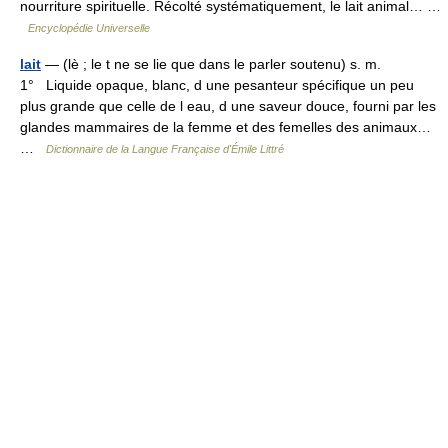
nourriture spirituelle. Récolté systématiquement, le lait animal… …
Encyclopédie Universelle
lait
— (lè ; le t ne se lie que dans le parler soutenu) s. m.
1° Liquide opaque, blanc, d une pesanteur spécifique un peu
plus grande que celle de l eau, d une saveur douce, fourni par les
glandes mammaires de la femme et des femelles des animaux…
…
Dictionnaire de la Langue Française d'Émile Littré