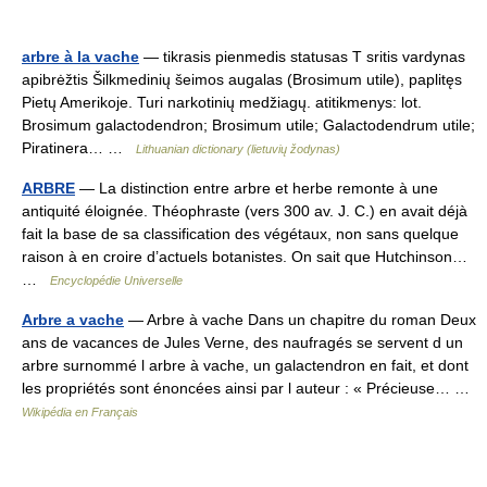
arbre à la vache
— tikrasis pienmedis statusas T sritis vardynas
apibrėžtis Šilkmedinių šeimos augalas (Brosimum utile), paplitęs
Pietų Amerikoje. Turi narkotinių medžiagų. atitikmenys: lot.
Brosimum galactodendron; Brosimum utile; Galactodendrum utile;
Piratinera… …
Lithuanian dictionary (lietuvių žodynas)
ARBRE
— La distinction entre arbre et herbe remonte à une
antiquité éloignée. Théophraste (vers 300 av. J. C.) en avait déjà
fait la base de sa classification des végétaux, non sans quelque
raison à en croire d’actuels botanistes. On sait que Hutchinson…
…
Encyclopédie Universelle
Arbre a vache
— Arbre à vache Dans un chapitre du roman Deux
ans de vacances de Jules Verne, des naufragés se servent d un
arbre surnommé l arbre à vache, un galactendron en fait, et dont
les propriétés sont énoncées ainsi par l auteur : « Précieuse… …
Wikipédia en Français