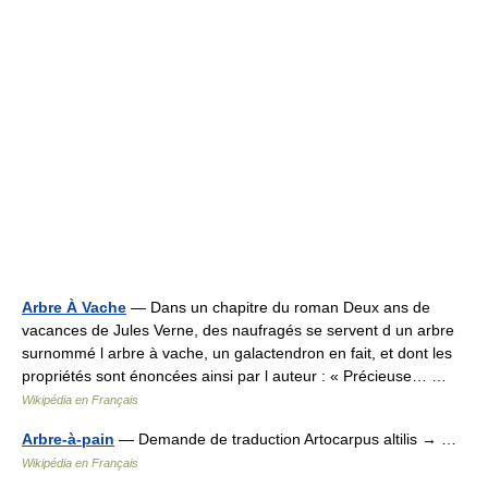
Arbre À Vache
— Dans un chapitre du roman Deux ans de
vacances de Jules Verne, des naufragés se servent d un arbre
surnommé l arbre à vache, un galactendron en fait, et dont les
propriétés sont énoncées ainsi par l auteur : « Précieuse… …
Wikipédia en Français
Arbre-à-pain
— Demande de traduction Artocarpus altilis → …
Wikipédia en Français