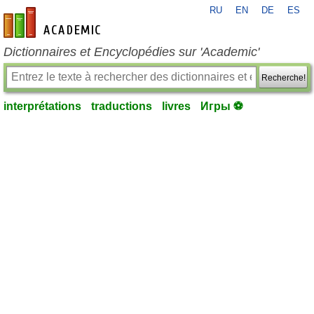
RU
EN
DE
ES
fr-academic.com
Dictionnaires et Encyclopédies sur 'Academic'
Recherche!
interprétations
traductions
livres
Игры ⚽