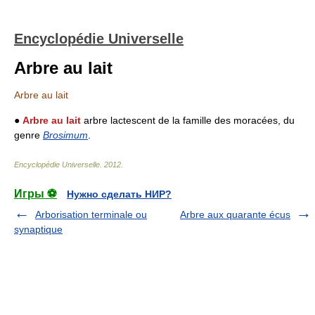
Encyclopédie Universelle
Arbre au lait
Arbre au lait
●
Arbre au lait
arbre lactescent de la famille des moracées, du
genre
Brosimum
.
Encyclopédie Universelle
.
2012
.
Игры ⚽
Нужно сделать НИР?
Arborisation terminale ou
Arbre aux quarante écus
synaptique