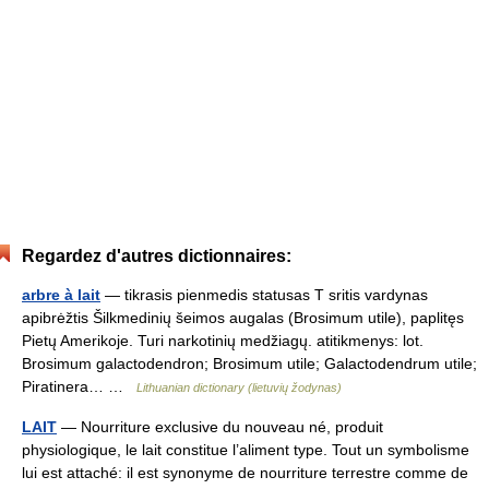
Regardez d'autres dictionnaires:
arbre à lait
— tikrasis pienmedis statusas T sritis vardynas
apibrėžtis Šilkmedinių šeimos augalas (Brosimum utile), paplitęs
Pietų Amerikoje. Turi narkotinių medžiagų. atitikmenys: lot.
Brosimum galactodendron; Brosimum utile; Galactodendrum utile;
Piratinera… …
Lithuanian dictionary (lietuvių žodynas)
LAIT
— Nourriture exclusive du nouveau né, produit
physiologique, le lait constitue l’aliment type. Tout un symbolisme
lui est attaché: il est synonyme de nourriture terrestre comme de